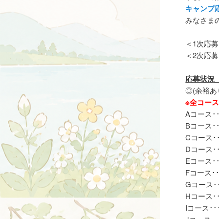
キャンプ
みなさま
＜1次応募(
＜2次応募
応募状況（6
◎(余裕あ
※全コー
Aコース･
Bコース･
Cコース･
Dコース･
Eコース･
Fコース･
Gコース･
Hコース･
Iコース･･