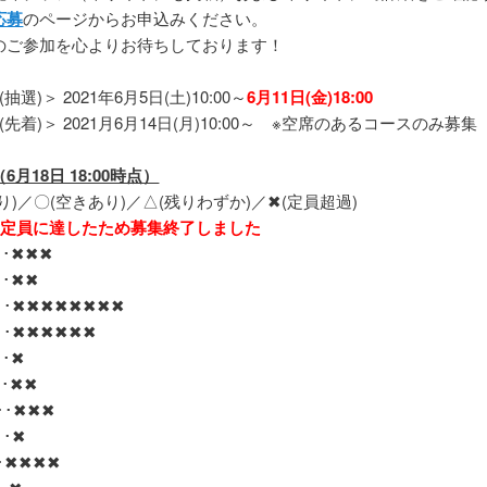
応募
のページからお申込みください。
のご参加を心よりお待ちしております！
抽選)＞ 2021年6月5日(土)10:00～
6月11日(金)18:00
(先着)＞ 2021月6月14日(月)10:00～ ※空席のあるコースのみ募集
月18日 18:00時点）
り)／〇(空きあり)／△(残りわずか)／✖(定員超過)
ス定員に達したため募集終了しました
･･✖✖✖
･･✖✖
･･✖✖✖✖✖✖✖✖
･･✖✖✖✖✖✖
･･✖
･･✖✖
･･✖✖✖
･･✖
･✖✖✖✖