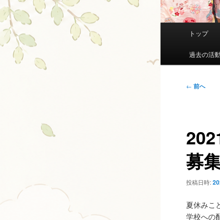
メ
トップ
イ
ン
過去の活
メ
ニ
投
←
前へ
ュ
稿
ー
ナ
ビ
20
ゲ
ー
募
シ
ョ
ン
投稿日時:
2
夏休みこ
学校への