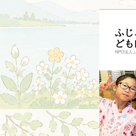
メ
イ
ン
ふじ
コ
ども
ン
テ
NPO法人
ン
ツ
へ
移
動