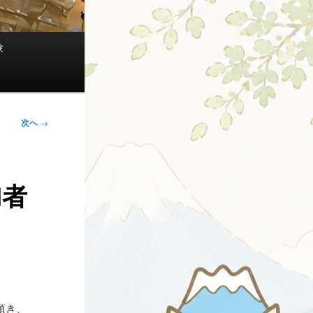
験
次へ
→
加者
頂き、