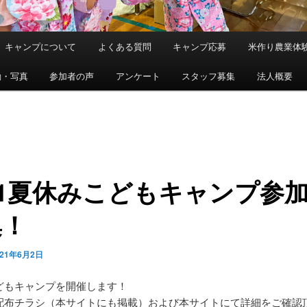
キャンプについて
よくある質問
キャンプ応募
米作り農業体
動・写真
参加者の声
アンケート
スタッフ募集
法人概要
21夏休みこどもキャンプ参
集！
021年6月2日
どもキャンプを開催します！
配布チラシ（本サイトにも掲載）および本サイトにて詳細をご確認