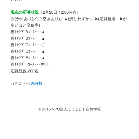
現在の応募状況
（2月20日 12:00時点）
◎(余裕あり)／〇(空きあり)／▲(残りわずか)／✖(定員超過…✖が
多いほど高倍率)
春ｷｬﾝﾌﾟAｺｰｽ･･･▲
春ｷｬﾝﾌﾟBｺｰｽ･･･▲
春ｷｬﾝﾌﾟCｺｰｽ･･･〇
春ｷｬﾝﾌﾟDｺｰｽ･･･▲
春ｷｬﾝﾌﾟEｺｰｽ･･･▲
春ｷｬﾝﾌﾟFｺｰｽ･･･中止
応募総数 200名
カテゴリー:
未分類
© 2016 NPO法人ふじこども自然学校